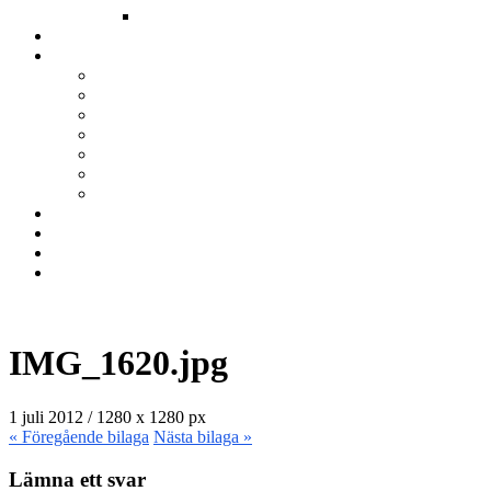
Annat
Kurser
Om BNÖ
Föreningen
Filmen om BNÖ
Årsmöten
Styrelsen
Stadgar
Policyer för personuppgifter, arbete och miljö
ÖVRIGT
Nyhetsbrev
Kontakta oss
Länkar
Sök
IMG_1620.jpg
1 juli 2012
/
1280
x
1280 px
« Föregående
bilaga
Nästa
bilaga
»
Lämna ett svar