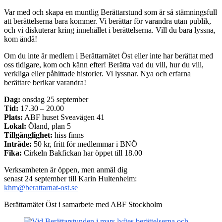
Var med och skapa en muntlig Berättarstund som är så stämningsfull
att berättelserna bara kommer. Vi berättar för varandra utan publik,
och vi diskuterar kring innehållet i berättelserna. Vill du bara lyssna,
kom ändå!
Om du inte är medlem i Berättarnätet Öst eller inte har berättat med
oss tidigare, kom och känn efter! Berätta vad du vill, hur du vill,
verkliga eller påhittade historier. Vi lyssnar. Nya och erfarna
berättare berikar varandra!
Dag:
onsdag 25 september
Tid:
17.30 – 20.00
Plats:
ABF huset Sveavägen 41
Lokal:
Öland, plan 5
Tillgänglighet:
hiss finns
Inträde:
50 kr, fritt för medlemmar i BNÖ
Fika:
Cirkeln Bakfickan har öppet till 18.00
Verksamheten är öppen, men anmäl dig
senast 24 september till Karin Hultenheim:
khm@berattarnat-ost.se
Berättarnätet Öst i samarbete med ABF Stockholm