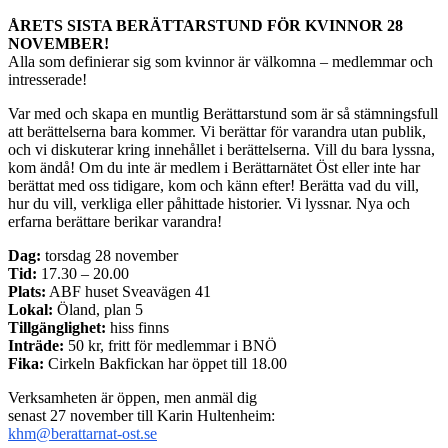
ÅRETS SISTA BERÄTTARSTUND FÖR KVINNOR 28
NOVEMBER!
Alla som definierar sig som kvinnor är välkomna – medlemmar och
intresserade!
Var med och skapa en muntlig Berättarstund som är så stämningsfull
att berättelserna bara kommer. Vi berättar för varandra utan publik,
och vi diskuterar kring innehållet i berättelserna. Vill du bara lyssna,
kom ändå! Om du inte är medlem i Berättarnätet Öst eller inte har
berättat med oss tidigare, kom och känn efter! Berätta vad du vill,
hur du vill, verkliga eller påhittade historier. Vi lyssnar. Nya och
erfarna berättare berikar varandra!
Dag:
torsdag 28 november
Tid:
17.30 – 20.00
Plats:
ABF huset Sveavägen 41
Lokal:
Öland, plan 5
Tillgänglighet:
hiss finns
Inträde:
50 kr, fritt för medlemmar i BNÖ
Fika:
Cirkeln Bakfickan har öppet till 18.00
Verksamheten är öppen, men anmäl dig
senast 27 november till Karin Hultenheim:
khm@berattarnat-ost.se