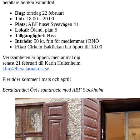
berättare berikar varandra!
Dag:
torsdag 22 februari
Tid:
18.00 – 20.00
Plats:
ABF huset Sveavägen 41
Lokal:
Öland, plan 5
Tillgänglighet:
Hiss
Inträde:
50 kr, fritt för medlemmar i BNÖ
Fika:
Cirkeln Bakfickan har öppet till 18.00
Verksamheten är öppen, men anmäl dig
senast 21 februari till Karin Hultenheim:
khm@berattarnat-ost.se
Fler tider kommer i mars och april!
Berättarnätet Öst i samarbete med ABF Stockholm