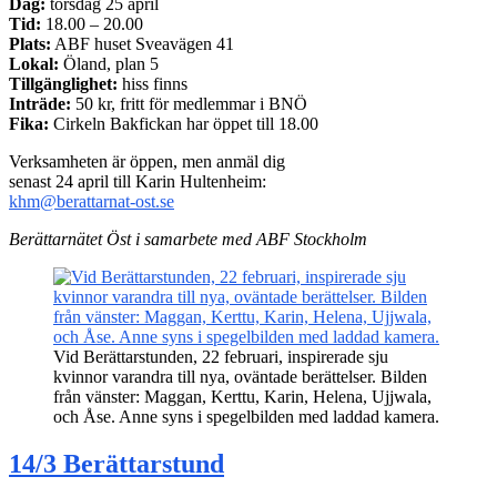
Dag:
torsdag 25 april
Tid:
18.00 – 20.00
Plats:
ABF huset Sveavägen 41
Lokal:
Öland, plan 5
Tillgänglighet:
hiss finns
Inträde:
50 kr, fritt för medlemmar i BNÖ
Fika:
Cirkeln Bakfickan har öppet till 18.00
Verksamheten är öppen, men anmäl dig
senast 24 april till Karin Hultenheim:
khm@berattarnat-ost.se
Berättarnätet Öst i samarbete med ABF Stockholm
Vid Berättarstunden, 22 februari, inspirerade sju
kvinnor varandra till nya, oväntade berättelser. Bilden
från vänster: Maggan, Kerttu, Karin, Helena, Ujjwala,
och Åse. Anne syns i spegelbilden med laddad kamera.
14/3 Berättarstund