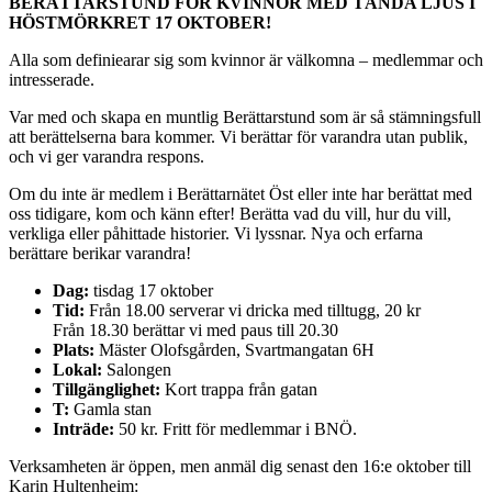
BERÄTTARSTUND FÖR KVINNOR MED TÄNDA LJUS I
HÖSTMÖRKRET 17 OKTOBER!
Alla som definiearar sig som kvinnor är välkomna – medlemmar och
intresserade.
Var med och skapa en muntlig Berättarstund som är så stämningsfull
att berättelserna bara kommer. Vi berättar för varandra utan publik,
och vi ger varandra respons.
Om du inte är medlem i Berättarnätet Öst eller inte har berättat med
oss tidigare, kom och känn efter! Berätta vad du vill, hur du vill,
verkliga eller påhittade historier. Vi lyssnar. Nya och erfarna
berättare berikar varandra!
Dag:
tisdag 17 oktober
Tid:
Från 18.00 serverar vi dricka med tilltugg, 20 kr
Från 18.30 berättar vi med paus till 20.30
Plats:
Mäster Olofsgården, Svartmangatan 6H
Lokal:
Salongen
Tillgänglighet:
Kort trappa från gatan
T:
Gamla stan
Inträde:
50 kr. Fritt för medlemmar i BNÖ.
Verksamheten är öppen, men anmäl dig senast den 16:e oktober till
Karin Hultenheim: