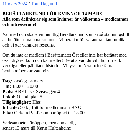
11 mars 2024
/
Tore Haglund
BERÄTTARSTUND FÖR KVINNOR 14 MARS!
Alla som definierar sig som kvinnor är välkomna – medlemmar
och intresserade!
Var med och skapa en muntlig Berättarstund som är så stämningsfull
att berättelserna bara kommer. Vi berättar för varandra utan publik,
och vi ger varandra respons.
Om du inte är medlem i Berättarnätet Öst eller inte har berättat med
oss tidigare, kom och känn efter! Berätta vad du vill, hur du vill,
verkliga eller påhittade historier. Vi lyssnar. Nya och erfarna
berättare berikar varandra.
Dag:
torsdag 14 mars
Tid:
18.00 – 20.00
Plats:
ABF huset Sveavägen 41
Lokal:
Öland, plan 5
Tillgänglighet:
Hiss
Inträde:
50 kr, fritt för medlemmar i BNÖ
Fika:
Cirkeln Bakfickan har öppet till 18.00
Verksamheten är öppen, men anmäl dig
senast 13 mars till Karin Hultenheim: