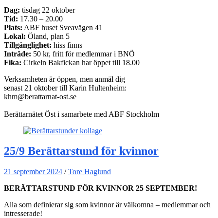
Dag:
tisdag 22 oktober
Tid:
17.30 – 20.00
Plats:
ABF huset Sveavägen 41
Lokal:
Öland, plan 5
Tillgänglighet:
hiss finns
Inträde:
50 kr, fritt för medlemmar i BNÖ
Fika:
Cirkeln Bakfickan har öppet till 18.00
Verksamheten är öppen, men anmäl dig
senast 21 oktober till Karin Hultenheim:
khm@berattarnat-ost.se
Berättarnätet Öst i samarbete med ABF Stockholm
25/9 Berättarstund för kvinnor
21 september 2024
/
Tore Haglund
BERÄTTARSTUND FÖR KVINNOR 25 SEPTEMBER!
Alla som definierar sig som kvinnor är välkomna – medlemmar och
intresserade!