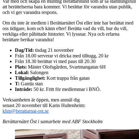
Var med och skapa en muntlig Berättarstund som är så stämningsfull
att berättelserna bara kommer. Vi berättar för varandra utan publik,
och vi ger varandra respons.
Om du inte är medlem i Berättarnätet Öst eller inte har berättat med
oss tidigare, kom och känn efter! Berätta vad du vill, hur du vill,
verkliga eller påhittade historier. Vi lyssnar. Nya och erfarna
berättare berikar varandra!
Dag/Tid:
tisdag 21 november
Från 18.00 serverar vi dricka med tilltugg, 20 kr
Från 18.30 berättar vi med paus till 20.30
Plats:
Mäster Olofsgården, Svartmangatan 6H
Lokal:
Salongen
Tillgänglighet:
Kort trappa från gatan
T:
Gamla stan
Inträde:
50 kr. Fritt för medlemmar i BNÖ.
Verksamheten är öppen, men anmäl dig
senast 20 november till Karin Hultenheim:
khm@berattarnat-ost.se
Berättarnätet Öst i samarbete med ABF Stockholm