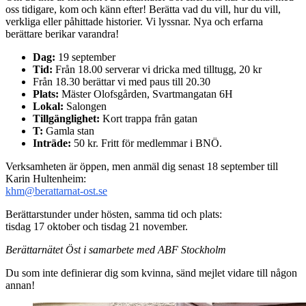
oss tidigare, kom och känn efter! Berätta vad du vill, hur du vill,
verkliga eller påhittade historier. Vi lyssnar. Nya och erfarna
berättare berikar varandra!
Dag:
19 september
Tid:
Från 18.00 serverar vi dricka med tilltugg, 20 kr
Från 18.30 berättar vi med paus till 20.30
Plats:
Mäster Olofsgården, Svartmangatan 6H
Lokal:
Salongen
Tillgänglighet:
Kort trappa från gatan
T:
Gamla stan
Inträde:
50 kr. Fritt för medlemmar i BNÖ.
Verksamheten är öppen, men anmäl dig senast 18 september till
Karin Hultenheim:
khm@berattarnat-ost.se
Berättarstunder under hösten, samma tid och plats:
tisdag 17 oktober och tisdag 21 november.
Berättarnätet Öst i samarbete med ABF Stockholm
Du som inte definierar dig som kvinna, sänd mejlet vidare till någon
annan!