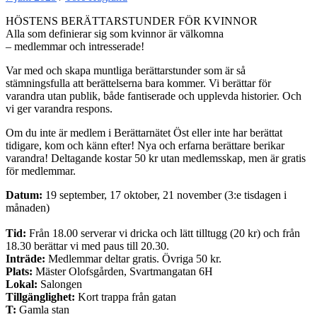
HÖSTENS BERÄTTARSTUNDER FÖR KVINNOR
Alla som definierar sig som kvinnor är välkomna
– medlemmar och intresserade!
Var med och skapa muntliga berättarstunder som är så
stämningsfulla att berättelserna bara kommer. Vi berättar för
varandra utan publik, både fantiserade och upplevda historier. Och
vi ger varandra respons.
Om du inte är medlem i Berättarnätet Öst eller inte har berättat
tidigare, kom och känn efter! Nya och erfarna berättare berikar
varandra! Deltagande kostar 50 kr utan medlemsskap, men är gratis
för medlemmar.
Datum:
19 september, 17 oktober, 21 november (3:e tisdagen i
månaden)
Tid:
Från 18.00 serverar vi dricka och lätt tilltugg (20 kr) och från
18.30 berättar vi med paus till 20.30.
Inträde:
Medlemmar deltar gratis. Övriga 50 kr.
Plats:
Mäster Olofsgården, Svartmangatan 6H
Lokal:
Salongen
Tillgänglighet:
Kort trappa från gatan
T:
Gamla stan