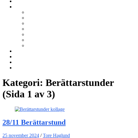
Kurser
Om BNÖ
Föreningen
Filmen om BNÖ
Årsmöten
Styrelsen
Stadgar
Policyer för personuppgifter, arbete och miljö
ÖVRIGT
Nyhetsbrev
Kontakta oss
Länkar
Sök
Kategori:
Berättarstunder
(Sida 1 av 3)
28/11 Berättarstund
25 november 2024
/
Tore Haglund