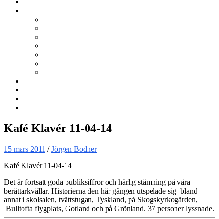
Kurser
Om BNÖ
Föreningen
Filmen om BNÖ
Årsmöten
Styrelsen
Stadgar
Policyer för personuppgifter, arbete och miljö
ÖVRIGT
Nyhetsbrev
Kontakta oss
Länkar
Sök
Kafé Klavér 11-04-14
15 mars 2011
/
Jörgen Bodner
Kafé Klavér 11-04-14
Det är fortsatt goda publiksiffror och härlig stämning på våra
berättarkvällar. Historierna den här gången utspelade sig bland
annat i skolsalen, tvättstugan, Tyskland, på Skogskyrkogården,
Bulltofta flygplats, Gotland och på Grönland. 37 personer lyssnade.