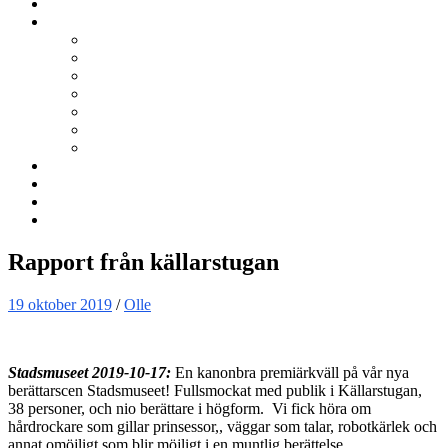
Kurser
Om BNÖ
Föreningen
Filmen om BNÖ
Årsmöten
Styrelsen
Stadgar
Policyer för personuppgifter, arbete och miljö
ÖVRIGT
Nyhetsbrev
Kontakta oss
Länkar
Sök
Rapport från källarstugan
19 oktober 2019
/
Olle
Stadsmuseet 2019-10-17:
En kanonbra premiärkväll på vår nya
berättarscen Stadsmuseet! Fullsmockat med publik i Källarstugan,
38 personer, och nio berättare i högform. Vi fick höra om
hårdrockare som gillar prinsessor,, väggar som talar, robotkärlek och
annat omöjligt som blir möjligt i en muntlig berättelse.