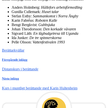
Anders Holmberg:
Hällefors arbetsförmedling
Gunilla Cullemark:
Huset talar
Stefan Estby:
Sammankomst i Norra Ängby
Karin Fabréus:
Roboten Kalle
Bengt Bergkvist:
Gubbsjuka
Johan Theodorsson:
Den korkade vävaren
Sigvard Läth:
En lågbudgetresa till Uganda
Ida Junker:
De tre spinnerskorna
Pelle Olsson:
Vattenfestivalen 1993
Berättarkvällar
Föregående inlägg
Distanskurs i berättande
Nästa inlägg
Kurs i muntligt berättande med Karin Hultenheim