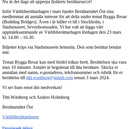
Nu är det dags att upprepa fjolårets berättarsuccé!
Inför Världsberättardagen i mars bjuder Berättarnätet Öst sina
medlemmar att anmäla intresse för att delta under temat Bygga Broar
(Building Bridges]. Även i år håller vi till i Stockholm, i
Stadsmuseet, Sevenbomssalen. Vi har valt att lägga vårt
uppmärksammande av Världsberättardagen lördagen den 23 mars
kl. 14.00 – 16.30.
Biljetter köps via Stadsmuseets hemsida. Den som berättar betalar
inte.
Temat Bygga Broar kan med fördel tolkas brett. Berättelsen ska vara
max 10 minuter. Antalet är begränsat till åtta berättare. Skicka er
anmälan med namn, e-postadress, telefonnummer och rubrik för er
berättelse till
titti.wastberg@gmail.com
senast 3 mars 2024.
Vi ser fram emot din medverkan!
Titti Wästberg och Anders Holmberg
Berättarnätet Öst
Världsberättardagen
Föregående inlägg