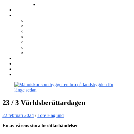
Annat
Kurser
Om BNÖ
Föreningen
Filmen om BNÖ
Årsmöten
Styrelsen
Stadgar
Policyer för personuppgifter, arbete och miljö
ÖVRIGT
Nyhetsbrev
Kontakta oss
Länkar
Sök
23 / 3 Världsberättardagen
22 februari 2024
/
Tore Haglund
En av vårens stora berättarhändelser