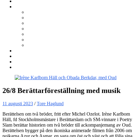
Kurser
Om BNÖ
Föreningen
Filmen om BNÖ
Årsmöten
Styrelsen
Stadgar
Policyer för personuppgifter, arbete och miljö
ÖVRIGT
Nyhetsbrev
Kontakta oss
Länkar
Sök
26/8 Berättarföreställning med musik
11 augusti 2023
/
Tore Haglund
Berättelsen om två bröder, fritt efter Michel Ozelot. Irène Karlbom
Häll, fd Stockholmsmästare i Berättarslam och SM-vinnare i Poetry
Slam berättar historien om två bröder till ackompanjemang av Oud.
Berättelsen bygger på den ikoniska animerade filmen från 2006 om
pojkarna Azur och Asmar, en saga om öst och väst och att följa sina