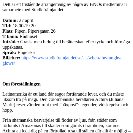
Dett är ett fristående arrangemang av några av BNÖs medlemmar i
samarbete med Studiefrämjandet.
Datum:
27 april
TId:
18.00-19.20
Plats:
Pipen, Pipersgatan 26
T-bana:
Rådhuset
Inträde:
Gratis, men bidrag till berätterskan efter tycke och förmåga
uppskattas.
Språk:
Engelska
Biljetter:
https://www.studieframjandet.se/…/when-the-jungle-
glows/
Om föreställningen
Latinamerika är ett land där sagor fortfarande lever, och du måste
liksom tro på magi. Den colombianska berättaren Achira (Juliana
Marin) reser världen runt med ”häxpost”: legender, vidskepelse och
hopp.
Från shamanska besvärjelse till floder av ljus, från städer som
förlorats i Amazonas till skatter som gömts i framtiden, kommer
Achira att leda dig på en förtrollad resa till ställen där allt är möjligt –