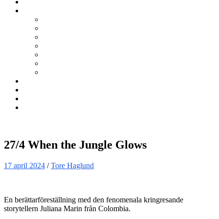
Kurser
Om BNÖ
Föreningen
Filmen om BNÖ
Årsmöten
Styrelsen
Stadgar
Policyer för personuppgifter, arbete och miljö
ÖVRIGT
Nyhetsbrev
Kontakta oss
Länkar
Sök
27/4 When the Jungle Glows
17 april 2024
/
Tore Haglund
En berättarföreställning med den fenomenala kringresande
storytellern Juliana Marin från Colombia.