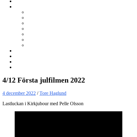
Kurser
Om BNÖ
Föreningen
Filmen om BNÖ
Årsmöten
Styrelsen
Stadgar
Policyer för personuppgifter, arbete och miljö
ÖVRIGT
Nyhetsbrev
Kontakta oss
Länkar
Sök
4/12 Första julfilmen 2022
4 december 2022
/
Tore Haglund
Lastluckan i Kirkjubour med Pelle Olsson