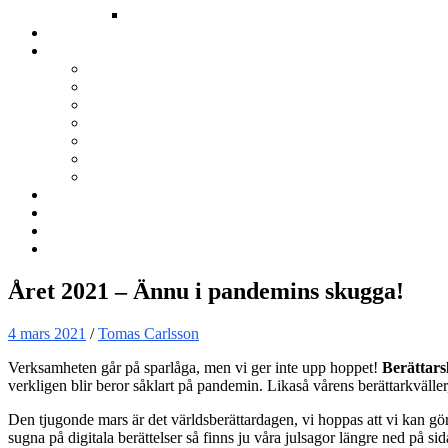
Annat
Kurser
Om BNÖ
Föreningen
Filmen om BNÖ
Årsmöten
Styrelsen
Stadgar
Policyer för personuppgifter, arbete och miljö
ÖVRIGT
Nyhetsbrev
Kontakta oss
Länkar
Sök
Året 2021 – Ännu i pandemins skugga!
4 mars 2021
/
Tomas Carlsson
Verksamheten går på sparlåga, men vi ger inte upp hoppet!
Berättar
verkligen blir beror såklart på pandemin. Likaså vårens berättarkväller
Den tjugonde mars är det världsberättardagen, vi hoppas att vi kan g
sugna på digitala berättelser så finns ju våra julsagor längre ned på si