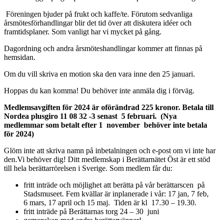
Föreningen bjuder på frukt och kaffe/te. Förutom sedvanliga
årsmötesförhandlingar blir det tid över att diskutera idéer och
framtidsplaner. Som vanligt har vi mycket på gång.
Dagordning och andra årsmöteshandlingar kommer att finnas på
hemsidan.
Om du vill skriva en motion ska den vara inne den 25 januari.
Hoppas du kan komma! Du behöver inte anmäla dig i förväg.
Medlemsavgiften för 2024 är oförändrad 225 kronor. Betala till
Nordea plusgiro 11 08 32 -3 senast 5 februari.
(Nya
medlemmar som betalt efter 1 november behöver inte betala
för 2024)
Glöm inte att skriva namn på inbetalningen och e-post om vi inte har
den.Vi behöver dig! Ditt medlemskap i Berättarnätet Öst är ett stöd
till hela berättarrörelsen i Sverige. Som medlem får du:
fritt inträde och möjlighet att berätta på vår berättarscen på
Stadsmuseet. Fem kvällar är inplanerade i vår: 17 jan, 7 feb,
6 mars, 17 april och 15 maj. Tiden är kl 17.30 – 19.30.
fritt inträde på Berättarnas torg 24 – 30 juni