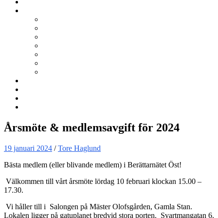
Kurser
Om BNÖ
Föreningen
Filmen om BNÖ
Årsmöten
Styrelsen
Stadgar
Policyer för personuppgifter, arbete och miljö
ÖVRIGT
Nyhetsbrev
Kontakta oss
Länkar
Sök
Årsmöte & medlemsavgift för 2024
19 januari 2024
/
Tore Haglund
Bästa medlem (eller blivande medlem) i Berättarnätet Öst!
Välkommen till vårt årsmöte lördag 10 februari klockan 15.00 –
17.30.
Vi håller till i Salongen på Mäster Olofsgården, Gamla Stan.
Lokalen ligger på gatuplanet bredvid stora porten. Svartmangatan 6.