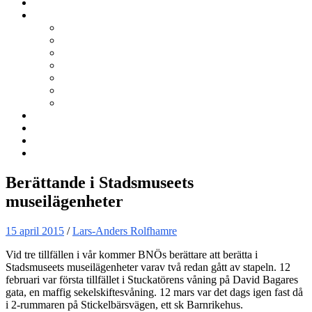
Kurser
Om BNÖ
Föreningen
Filmen om BNÖ
Årsmöten
Styrelsen
Stadgar
Policyer för personuppgifter, arbete och miljö
ÖVRIGT
Nyhetsbrev
Kontakta oss
Länkar
Sök
Berättande i Stadsmuseets
museilägenheter
15 april 2015
/
Lars-Anders Rolfhamre
Vid tre tillfällen i vår kommer BNÖs berättare att berätta i
Stadsmuseets museilägenheter varav två redan gått av stapeln. 12
februari var första tillfället i Stuckatörens våning på David Bagares
gata, en maffig sekelskiftesvåning. 12 mars var det dags igen fast då
i 2-rummaren på Stickelbärsvägen, ett sk Barnrikehus.