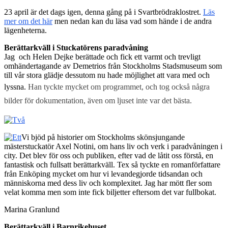
23 april är det dags igen, denna gång på i Svartbrödraklostret.
Läs
mer om det här
men nedan kan du läsa vad som hände i de andra
lägenheterna.
Berättarkväll i Stuckatörens paradvåning
Jag och Helen Dejke berättade och fick ett varmt och trevligt
omhändertagande av Demetrios från Stockholms Stadsmuseum som
till vår stora glädje dessutom nu hade möjlighet att vara med och
lyssna.
Han tyckte mycket om programmet, och tog också några
bilder för dokumentation, även om ljuset inte var det bästa.
Vi bjöd på historier om Stockholms skönsjungande
mästerstuckatör Axel Notini, om hans liv och verk i paradvåningen i
city. Det blev för oss och publiken, efter vad de låtit oss förstå, en
fantastisk och fullsatt berättarkväll. Tex så tyckte en romanförfattare
från Enköping mycket om hur vi levandegjorde tidsandan och
människorna med dess liv och komplexitet. Jag har mött fler som
velat komma men som inte fick biljetter eftersom det var fullbokat.
Marina Granlund
Berättarkväll i Barnrikehuset