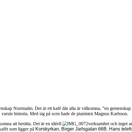
nskap Norrmalm. Det är ett kafé där alla är välkomna, ”en gemenskap dä
varsin historia. Med sig på scen hade de pianisten Magnus Karlsson.
omna att berätta. Det är en idéell
verksamhet och inget ar
kafét som ligger på
Korskyrkan, Birger Jarlsgatan 66B. Hans tele