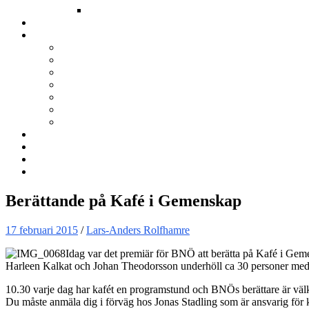
Annat
Kurser
Om BNÖ
Föreningen
Filmen om BNÖ
Årsmöten
Styrelsen
Stadgar
Policyer för personuppgifter, arbete och miljö
ÖVRIGT
Nyhetsbrev
Kontakta oss
Länkar
Sök
Berättande på Kafé i Gemenskap
17 februari 2015
/
Lars-Anders Rolfhamre
Idag var det premiär för BNÖ att berätta på Kafé i Geme
Harleen Kalkat och Johan Theodorsson underhöll ca 30 personer med 
10.30 varje dag har kafét en programstund och BNÖs berättare är välk
Du måste anmäla dig i förväg hos Jonas Stadling som är ansvarig för 