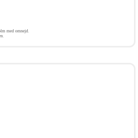
kholm med omnejd.
en.