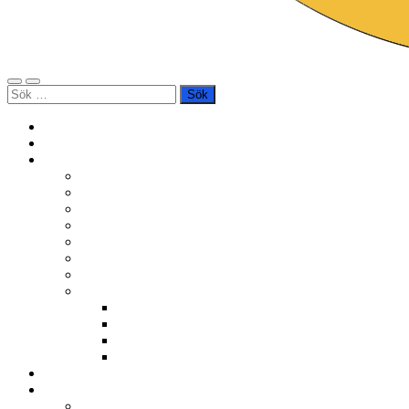
Slå
Slå
Sök
på/av
på/av
efter:
mobilmeny
sökfält
Hem
Bli medlem
Verksamheter
Berättarkvällar
Berättarnas Torg
Regionalt BerättarSlam
Nationellt BerättarSlam
Berättarstunder
Ljug oss en sanning
Världsberättardagen
Övrigt
Digitalt berättande
Filmer
Kulturnatt Stockholm
Annat
Kurser
Om BNÖ
Föreningen