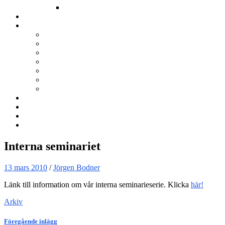
Annat
Kurser
Om BNÖ
Föreningen
Filmen om BNÖ
Årsmöten
Styrelsen
Stadgar
Policyer för personuppgifter, arbete och miljö
ÖVRIGT
Nyhetsbrev
Kontakta oss
Länkar
Sök
Interna seminariet
13 mars 2010
/
Jörgen Bodner
Länk till information om vår interna seminarieserie. Klicka
här!
Arkiv
Föregående inlägg