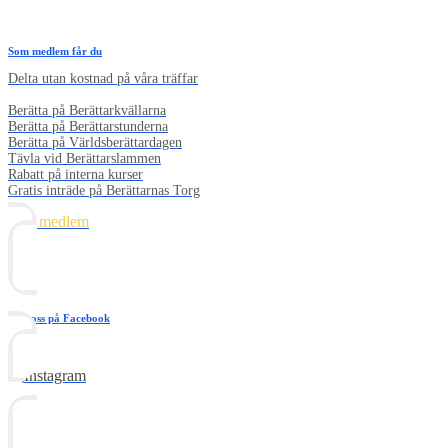
Som medlem får du
Delta utan kostnad på våra träffar
Berätta på Berättarkvällarna
Berätta på Berättarstunderna
Berätta på Världsberättardagen
Tävla vid Berättarslammen
Rabatt på interna kurser
Gratis inträde på Berättarnas Torg
Bli medlem
Följ oss på Facebook
Följ oss på Youtube