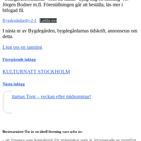
Jörgen Bodner m.fl. Föreställningen går att beställa, läs mer i
bifogad fil.
Bygdegårdserbj-2-1
Ladda ner
I nästa nr av Bygdegården, bygdegårdarnas tidskrift, annonseras om
detta.
Ljug oss en sanning
Föregående inlägg
KULTURNATT STOCKHOLM
Nästa inlägg
Berättarnas Torg – veckan efter midsommar!
Berättarnätet Öst är en ideell förening vars syfte är:
- att fungera som kontaktnät för människor som är intresserade av muntligt