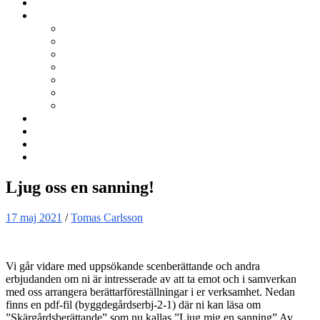
Kurser
Om BNÖ
Föreningen
Filmen om BNÖ
Årsmöten
Styrelsen
Stadgar
Policyer för personuppgifter, arbete och miljö
ÖVRIGT
Nyhetsbrev
Kontakta oss
Länkar
Sök
Ljug oss en sanning!
17 maj 2021
/
Tomas Carlsson
Vi går vidare med uppsökande scenberättande och andra
erbjudanden om ni är intresserade av att ta emot och i samverkan
med oss arrangera berättarföreställningar i er verksamhet. Nedan
finns en pdf-fil (byggdegårdserbj-2-1) där ni kan läsa om
”Skärgårdsberättande” som nu kallas ”Ljug mig en sanning” Av