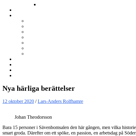
Annat
Kurser
Om BNÖ
Föreningen
Filmen om BNÖ
Årsmöten
Styrelsen
Stadgar
Policyer för personuppgifter, arbete och miljö
ÖVRIGT
Nyhetsbrev
Kontakta oss
Länkar
Sök
Nya härliga berättelser
12 oktober 2020
/
Lars-Anders Rolfhamre
Johan Theodorsson
Bara 15 personer i Sävenbomsalen den här gången, men vilka historier 
smart groda. Därefter om ett spöke, en passion, en arbetsdag på Söde