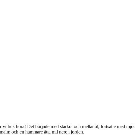
vi fick höra! Det började med starköl och mellanöl, fortsatte med mjöd,
rmalm och en hammare åtta mil nere i jorden.