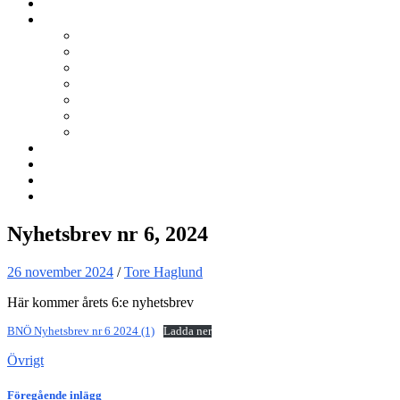
Kurser
Om BNÖ
Föreningen
Filmen om BNÖ
Årsmöten
Styrelsen
Stadgar
Policyer för personuppgifter, arbete och miljö
ÖVRIGT
Nyhetsbrev
Kontakta oss
Länkar
Sök
Nyhetsbrev nr 6, 2024
26 november 2024
/
Tore Haglund
Här kommer årets 6:e nyhetsbrev
BNÖ Nyhetsbrev nr 6 2024 (1)
Ladda ner
Övrigt
Föregående inlägg