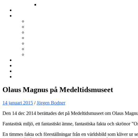
Annat
Kurser
Om BNÖ
Föreningen
Filmen om BNÖ
Årsmöten
Styrelsen
Stadgar
Policyer för personuppgifter, arbete och miljö
ÖVRIGT
Nyhetsbrev
Kontakta oss
Länkar
Sök
Olaus Magnus på Medeltidsmuseet
14 januari 2015
/
Jörgen Bodner
Den 14 dec 2014 berättades det på Medeltidsmuseet om Olaus Magnu
Fantastisk miljö, ett fantastiskt ämne, fantastiska fakta och skrönor 
En timmes fakta och föreställningar från en världsbild som kliver ur s