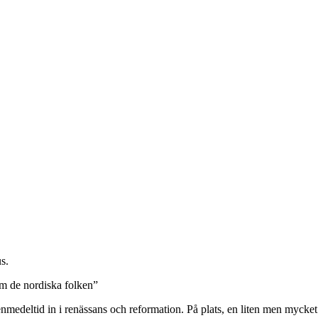
s.
”Om de nordiska folken”
enmedeltid in i renässans och reformation. På plats, en liten men mycke