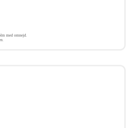
kholm med omnejd.
en.