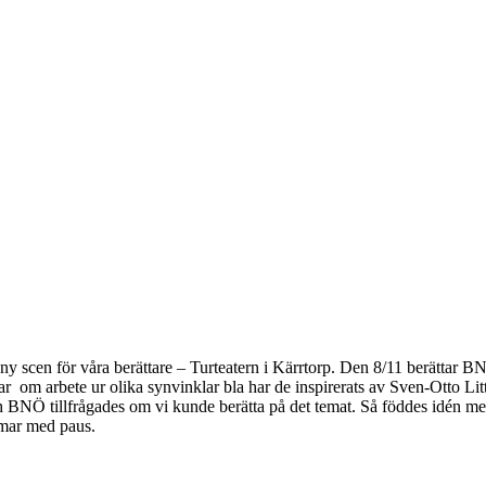
y scen för våra berättare – Turteatern i Kärrtorp. Den 8/11 berättar B
 arbete ur olika synvinklar bla har de inspirerats av Sven-Otto Litto
och BNÖ tillfrågades om vi kunde berätta på det temat. Så föddes idén 
mar med paus.