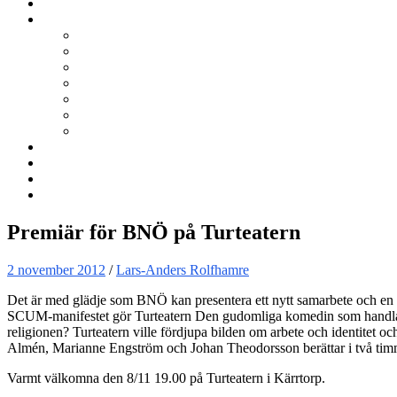
Kurser
Om BNÖ
Föreningen
Filmen om BNÖ
Årsmöten
Styrelsen
Stadgar
Policyer för personuppgifter, arbete och miljö
ÖVRIGT
Nyhetsbrev
Kontakta oss
Länkar
Sök
Premiär för BNÖ på Turteatern
2 november 2012
/
Lars-Anders Rolfhamre
Det är med glädje som BNÖ kan presentera ett nytt samarbete och en n
SCUM-manifestet gör Turteatern Den gudomliga komedin som handlar om
religionen? Turteatern ville fördjupa bilden om arbete och identitet 
Almén, Marianne Engström och Johan Theodorsson berättar i två tim
Varmt välkomna den 8/11 19.00 på Turteatern i Kärrtorp.