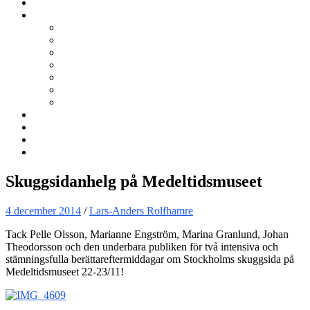
Kurser
Om BNÖ
Föreningen
Filmen om BNÖ
Årsmöten
Styrelsen
Stadgar
Policyer för personuppgifter, arbete och miljö
ÖVRIGT
Nyhetsbrev
Kontakta oss
Länkar
Sök
Skuggsidanhelg på Medeltidsmuseet
4 december 2014
/
Lars-Anders Rolfhamre
Tack Pelle Olsson, Marianne Engström, Marina Granlund, Johan
Theodorsson och den underbara publiken för två intensiva och
stämningsfulla berättareftermiddagar om Stockholms skuggsida på
Medeltidsmuseet 22-23/11!