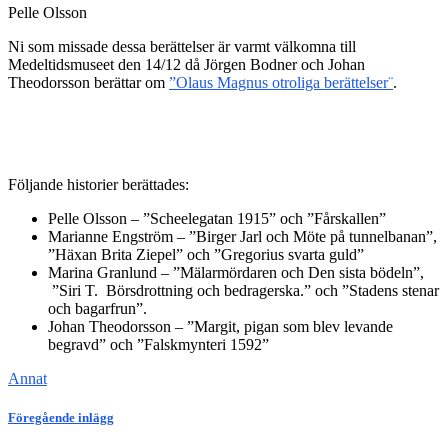
Pelle Olsson
Ni som missade dessa berättelser är varmt välkomna till
Medeltidsmuseet den 14/12 då Jörgen Bodner och Johan
Theodorsson berättar om
”Olaus Magnus otroliga berättelser¨
.
Följande historier berättades:
Pelle Olsson – ”Scheelegatan 1915” och ”Fårskallen”
Marianne Engström – ”Birger Jarl och Möte på tunnelbanan”,
”Häxan Brita Ziepel” och ”Gregorius svarta guld”
Marina Granlund – ”Mälarmördaren och Den sista bödeln”,
”Siri T. Börsdrottning och bedragerska.” och ”Stadens stenar
och bagarfrun”.
Johan Theodorsson – ”Margit, pigan som blev levande
begravd” och ”Falskmynteri 1592”
Annat
Föregående inlägg