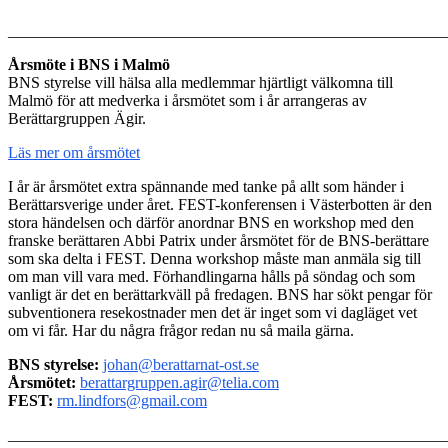
_______________________________________________________
Årsmöte i BNS i Malmö
BNS styrelse vill hälsa alla medlemmar hjärtligt välkomna till
Malmö för att medverka i årsmötet som i år arrangeras av
Berättargruppen Ägir.
Läs mer om årsmötet
I år är årsmötet extra spännande med tanke på allt som händer i
Berättarsverige under året. FEST-konferensen i Västerbotten är den
stora händelsen och därför anordnar BNS en workshop med den
franske berättaren Abbi Patrix under årsmötet för de BNS-berättare
som ska delta i FEST. Denna workshop måste man anmäla sig till
om man vill vara med. Förhandlingarna hålls på söndag och som
vanligt är det en berättarkväll på fredagen. BNS har sökt pengar för
subventionera resekostnader men det är inget som vi dagläget vet
om vi får. Har du några frågor redan nu så maila gärna.
BNS styrelse:
johan@berattarnat-ost.se
Årsmötet:
berattargruppen.agir@telia.com
FEST:
rm.lindfors@gmail.com
_______________________________________________________