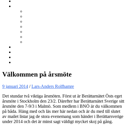
Kurser
Om BNÖ
Föreningen
Filmen om BNÖ
Årsmöten
Styrelsen
Stadgar
Policyer för personuppgifter, arbete och miljö
ÖVRIGT
Nyhetsbrev
Kontakta oss
Länkar
Sök
Välkommen på årsmöte
9 januari 2014
/
Lars-Anders Rolfhamre
Det stundar två viktiga årsmöten. Först ut är Berättarnätet Östs eget
årsmöte i Stockholm den 23/2. Därefter har Berättarnätet Sverige sitt
årsmöte den 7-9/3 i Malmö. Som medlem i BNÖ är du välkommen
på båda. Häng med och läs mer här nedan och är du med till slutet
av mailet listar jag de stora evenemang som händer i Berättarsverige
under 2014 och det är minst sagt väldigt mycket skoj på gång.