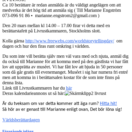
Ca 10 berättare är redan anmälda är du väldigt angelägen om att
medverka är det hög tid att anmäla sig ( Till Marianne Engström
073-096 91 86 • marianne.engstrom2@gmail.com )
Den 20 mars mellan kl 14.00 – 17.00 firar vi detta med en
berättarstafett på Livrustkammaren, Stockholms slott.
Kolla gärna
http://www.freewebs.com/worldstorytellingday/
om
dagen och hur den firas runt omkring i världen.
Du som inte vill berätta själv men väl vara med och njuta, anmäl dig
du också till Marianne för att komma med på den gästlista vi har fått
lov att upprätta av muséet. Vi har fått lov att bjuda in 50 personer
som då går gratis till evenemanget. Muséet i sig har numera fri entré
men att komma in i berättarsalen kostar för de som inte finns på
denna lista.
Länk till Livrustkammaren har du
här
Deras kalendarieannons ut så här:
Är du tveksam om var detta kommer att äga rum?
Hitta hit!
Så hör av er genast till Marianne enligt ovan, Det bör löna sig!
Världsberättardagen
Föregående inlägg