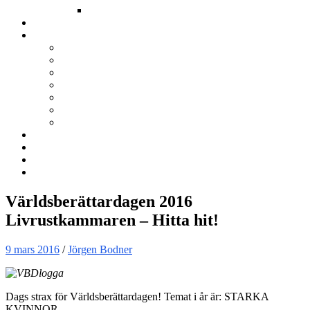
Annat
Kurser
Om BNÖ
Föreningen
Filmen om BNÖ
Årsmöten
Styrelsen
Stadgar
Policyer för personuppgifter, arbete och miljö
ÖVRIGT
Nyhetsbrev
Kontakta oss
Länkar
Sök
Världsberättardagen 2016
Livrustkammaren – Hitta hit!
9 mars 2016
/
Jörgen Bodner
Dags strax för Världsberättardagen! Temat i år är: STARKA
KVINNOR.