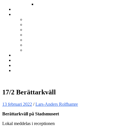
Annat
Kurser
Om BNÖ
Föreningen
Filmen om BNÖ
Årsmöten
Styrelsen
Stadgar
Policyer för personuppgifter, arbete och miljö
ÖVRIGT
Nyhetsbrev
Kontakta oss
Länkar
Sök
17/2 Berättarkväll
13 februari 2022
/
Lars-Anders Rolfhamre
Berättarkväll på Stadsmuseet
Lokal meddelas i receptionen