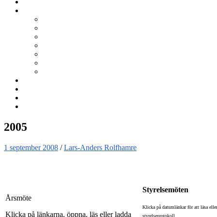
Kurser
Om BNÖ
Föreningen
Filmen om BNÖ
Årsmöten
Styrelsen
Stadgar
Policyer för personuppgifter, arbete och miljö
ÖVRIGT
Nyhetsbrev
Kontakta oss
Länkar
Sök
2005
1 september 2008
/
Lars-Anders Rolfhamre
Styrelsemöten
Årsmöte
Klicka på datumlänkar för att läsa ell
Klicka på länkarna, öppna, läs eller ladda
styrelseprotokoll.