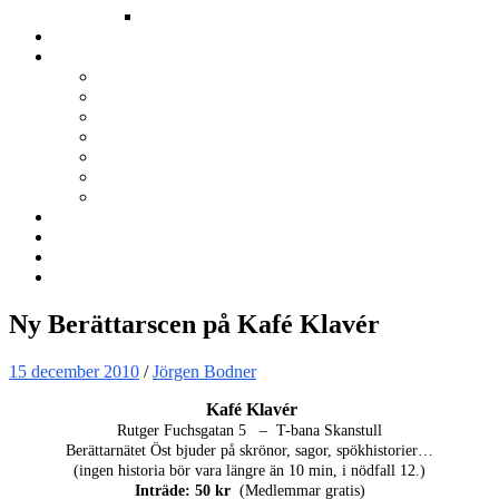
Annat
Kurser
Om BNÖ
Föreningen
Filmen om BNÖ
Årsmöten
Styrelsen
Stadgar
Policyer för personuppgifter, arbete och miljö
ÖVRIGT
Nyhetsbrev
Kontakta oss
Länkar
Sök
Ny Berättarscen på Kafé Klavér
15 december 2010
/
Jörgen Bodner
Kafé Klavér
Rutger Fuchsgatan 5 – T-bana Skanstull
Berättarnätet Öst bjuder på skrönor, sagor, spökhistorier…
(ingen historia bör vara längre än 10 min, i nödfall 12.)
Inträde: 50 kr
(Medlemmar gratis)