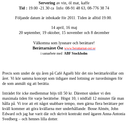
Servering
av vin, öl mat, kaffe
Tid :
19.00 -21.30 ca
Info: 08-91 48 63, 08-776 38 74
Följande datum är inbokade för 2011.
Tiden är alltid 19.00.
14 april,
16 maj
20 september,
19 oktober,
15 november och
8 december
Välkomna som lyssnare och berättare!
Berättarnätet Öst
www.berattarnat-ost.se
i samarbete med
ABF Stockholm
Precis som under de sju åren på Café Aguéli blir det nio berättarkvällar om
året. Vi kör samma koncept som tidigare med lottning av turordningen för
de som anmält sig att berätta.
Inträdet för icke medlemmar höjs till 50 kr. Däremot sänker vi den
maximala tiden för varje berättelse. Högst 10, i nödfall 12 minuter får man
hålla på. Vi tror att ett något snabbare tempo, men gärna flera berättare per
kväll kommer att göra kvällarna mer underhållande.
Bosse Almén, John
Edward och jag har varit där och skrivit kontrakt med ägaren Anna-Antonia
Svedberg – och hennes lilla dotter.