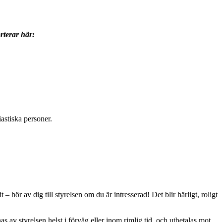
rterar här:
astiska personer.
ör av dig till styrelsen om du är intresserad! Det blir härligt, roligt
av styrelsen helst i förväg eller inom rimlig tid, och utbetalas mot