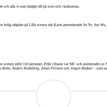
er
och alla vi som hjälpte till på scen och i kulisserna.
 en ledig sittplats på Lilla scenen när Karin presenterade Su Ye, Jun W
a scenen inför 110 personer. Pelle Olsson var MC och assisterades av 
s Rehn
,
Anders Holmberg
,
Jonas Persson
och
Jörgen Bodner
– som sam