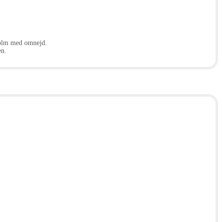
kholm med omnejd.
en.