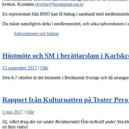
kvitton. Kontakta
styrelse@berattarnat-ost.se
En representant från BNÖ kan få bidrag i samband med medlemsmötet, 
Du måste naturligtvis delta i medlemsmötet, och söka subventionen i 
Subventioner och bidrag
Höstmöte och SM i berättarslam i Karlskr
15 september 2017
/
Olle
Den 6-7 oktober är det höstmöte i Berättarnät Sverige och då arran
Rapport från Kulturnatten på Teater P
1 maj 2017
/
Olle
Oj, vilket drag det var under Berättarnätet Östs helkväll under Stoc
en liten video!