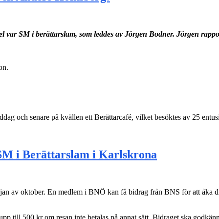
el var SM i berättarslam, som leddes av Jörgen Bodner. Jörgen rappo
on.
g och senare på kvällen ett Berättarcafé, vilket besöktes av 25 entusi
SM i Berättarslam i Karlskrona
n av oktober. En medlem i BNÖ kan få bidrag från BNS för att åka dit – h
ill 500 kr om resan inte betalas på annat sätt. Bidraget ska godkännas 