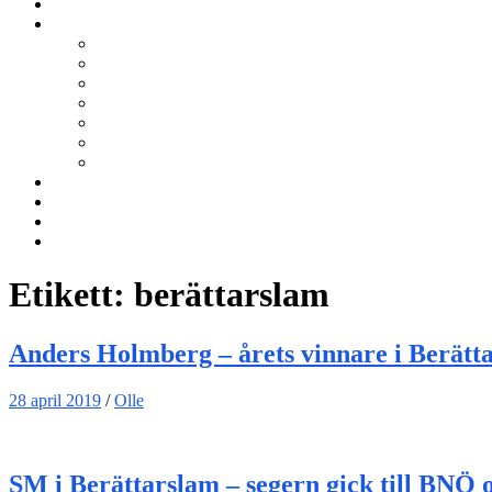
Kurser
Om BNÖ
Föreningen
Filmen om BNÖ
Årsmöten
Styrelsen
Stadgar
Policyer för personuppgifter, arbete och miljö
ÖVRIGT
Nyhetsbrev
Kontakta oss
Länkar
Sök
Etikett:
berättarslam
Anders Holmberg – årets vinnare i Berätt
28 april 2019
/
Olle
SM i Berättarslam – segern gick till BNÖ