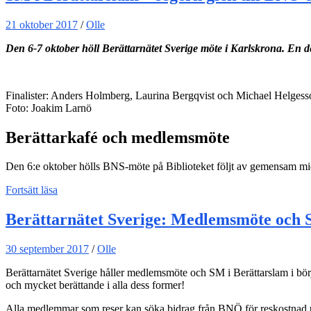
21 oktober 2017
/
Olle
Den 6-7 oktober höll Berättarnätet Sverige möte i Karlskrona. En d
Finalister: Anders Holmberg, Laurina Bergqvist och Michael Helgess
Foto: Joakim Larnö
Berättarkafé och medlemsmöte
Den 6:e oktober hölls BNS-möte på Biblioteket följt av gemensam midda
Fortsätt läsa
Berättarnätet Sverige: Medlemsmöte och 
30 september 2017
/
Olle
Berättarnätet Sverige håller medlemsmöte och SM i Berättarslam i börja
och mycket berättande i alla dess former!
Alla medlemmar som reser kan söka bidrag från BNÖ för reskostnad upp t