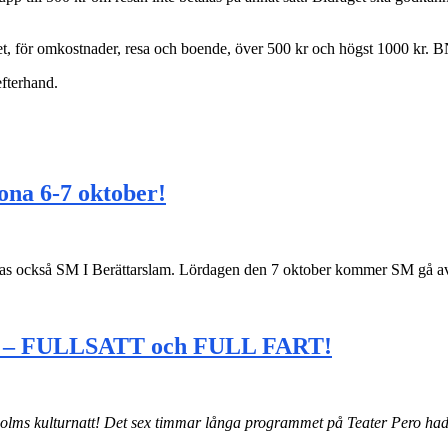
för omkostnader, resa och boende, över 500 kr och högst 1000 kr. BNS
efterhand.
ona 6-7 oktober!
geras också SM I Berättarslam. Lördagen den 7 oktober kommer SM gå av
ero – FULLSATT och FULL FART!
kholms kulturnatt! Det sex timmar långa programmet på Teater Pero hade 