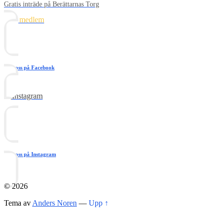
Gratis inträde på Berättarnas Torg
Bli medlem
Följ oss på Facebook
Följ oss på Youtube
Följ oss på Instagram
© 2026
Tema av
Anders Noren
—
Upp ↑