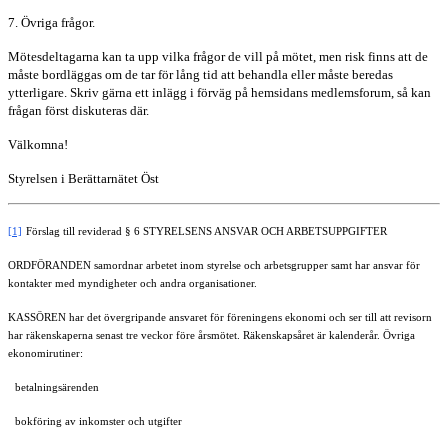
7. Övriga frågor.
Mötesdeltagarna kan ta upp vilka frågor de vill på mötet, men risk finns att de
måste bordläggas om de tar för lång tid att behandla eller måste beredas
ytterligare. Skriv gärna ett inlägg i förväg på hemsidans medlemsforum, så kan
frågan först diskuteras där.
Välkomna!
Styrelsen i Berättarnätet Öst
[1]
Förslag till reviderad § 6 STYRELSENS ANSVAR OCH ARBETSUPPGIFTER
ORDFÖRANDEN samordnar arbetet inom styrelse och arbetsgrupper samt har ansvar för
kontakter med myndigheter och andra organisationer.
KASSÖREN har det övergripande ansvaret för föreningens ekonomi och ser till att revisorn
har räkenskaperna senast tre veckor före årsmötet. Räkenskapsåret är kalenderår. Övriga
ekonomirutiner:
betalningsärenden
bokföring av inkomster och utgifter