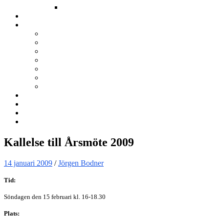
Annat
Kurser
Om BNÖ
Föreningen
Filmen om BNÖ
Årsmöten
Styrelsen
Stadgar
Policyer för personuppgifter, arbete och miljö
ÖVRIGT
Nyhetsbrev
Kontakta oss
Länkar
Sök
Kallelse till Årsmöte 2009
14 januari 2009
/
Jörgen Bodner
Tid:
Söndagen den 15 februari kl. 16-18.30
Plats: