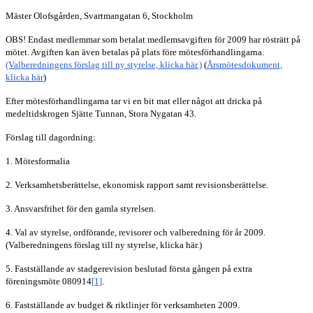
Mäster Olofsgården, Svartmangatan 6, Stockholm
OBS! Endast medlemmar som betalat medlemsavgiften för 2009 har rösträtt på
mötet. Avgiften kan även betalas på plats före mötesförhandlingarna.
(Valberedningens förslag till ny styrelse, klicka här.)
(
Årsmötesdokument,
klicka här
)
Efter mötesförhandlingarna tar vi en bit mat eller något att dricka på
medeltidskrogen Sjätte Tunnan, Stora Nygatan 43.
Förslag till dagordning:
1. Mötesformalia
2. Verksamhetsberättelse, ekonomisk rapport samt revisionsberättelse.
3. Ansvarsfrihet för den gamla styrelsen.
4. Val av styrelse, ordförande, revisorer och valberedning för år 2009.
(Valberedningens förslag till ny styrelse, klicka här.)
5. Fastställande av stadgerevision beslutad första gången på extra
föreningsmöte 080914
[1]
.
6. Fastställande av budget & riktlinjer för verksamheten 2009.